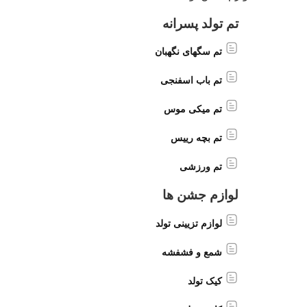
تم تولد پسرانه
تم سگهای نگهبان
تم باب اسفنجی
تم میکی موس
تم بچه رییس
تم ورزشی
لوازم جشن ها
لوازم تزیینی تولد
شمع و فشفشه
کیک تولد