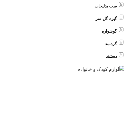
ست بدلیجات
گیره گل سر
گوشواره
گردنبند
دستبند