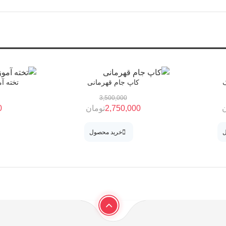
ک
کاپ جام قهرمانی
تخته 
3,500,000
ن
2,750,000
تومان
0
ل
خرید محصول