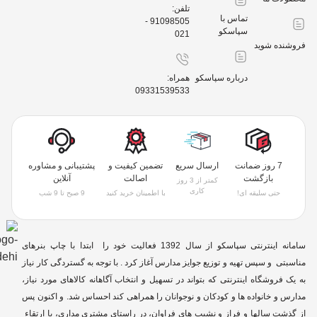
تلفن:
تماس با
91098505 -
سپاسکو
021
 شوید
درباره سپاسکو
همراه:
09331539533
7 روز ضمانت
ارسال سریع
تضمین کیفیت و
پشتیبانی و مشاوره
بازگشت
اصالت
آنلاین
کمتر از 3 روز
کاری
تی سلیقه ای!
با اطمینان خرید کنید
9 صبح تا 9 شب
سامانه اینترنتی سپاسکو از سال 1392 فعالیت خود را ابتدا با چاپ بنرهای
و سپس تهیه و توزیع جوایز مدارس آغاز کرد . با توجه به گستردگی کار نیاز
وشگاه اینترنتی که بتواند در تسهیل و انتخاب آگاهانه کالاهای مورد نیاز،
 خانواده ها و کودکان و نوجوانان را همراهی کند احساس شد. و اکنون پس
 سالها و فراز و نشیب های فراوان، در راستای مشتری مداری، با ارتقاء