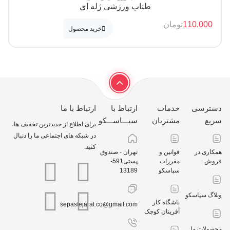
طناب ورزشی ژله ای
110,
تومان
خرید محصول
سی
خدمات
ارتباط با
ارتباط با ما
مشتریان
سپـــاســـکو
برای اطلاع از جدیدترین تخفیف ها،
در شبکه های اجتماعی ما را دنبال
کنید.
در
قوانین و
تهران - صندوق
مقررات
پستی591-
سپاسکو
13189
پاسکو
باشگاه کار
sepastejarat.co@gmail.com
آفرینان کوچک
 ما