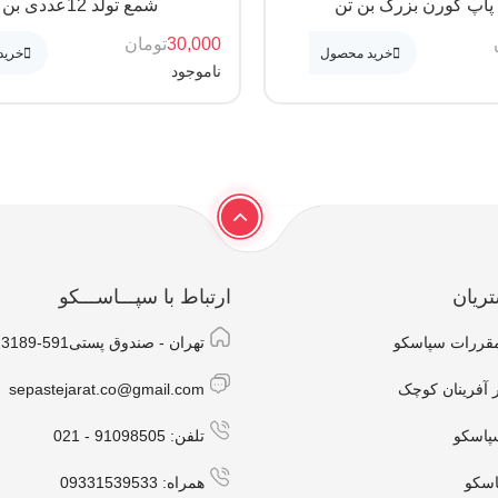
اپ کورن بزرگ بن تن
شمع تولد 12عددی بن تن
30,000
تومان
خرید محصول
خرید
ناموجود
ریان
ارتباط با سپـــاســـکو
مقررات سپاسکو
تهران - صندوق پستی591-13189
ر آفرینان کوچک
sepastejarat.co@gmail.com
پاسکو
تلفن: 91098505 - 021
اسکو
همراه: 09331539533