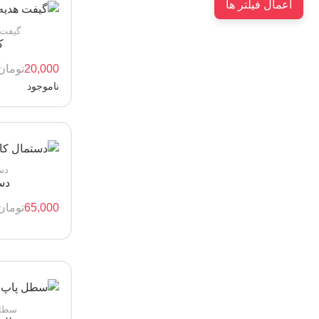
اعمال فیلتر ها
گیفت هدیه 
ک
20,000
تومان
ناموجود
دست
دس
65,000
تومان
سطل 