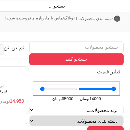
وبلاگ
تماس با ما
درباره ما
فروشنده شوید!
دسته بندی محصولات
تم بن تن
جستجو کنید
فیلتر قیمت
نی نوش
نی نوش 12
14000
تومان
—
65000
تومان
14,950
تومان